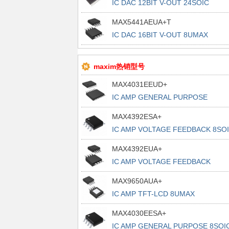
IC DAC 12BIT V-OUT 24SOIC
MAX5441AEUA+T
IC DAC 16BIT V-OUT 8UMAX
maxim热销型号
MAX4031EEUD+
IC AMP GENERAL PURPOSE
14TSSOP
MAX4392ESA+
IC AMP VOLTAGE FEEDBACK 8SO
MAX4392EUA+
IC AMP VOLTAGE FEEDBACK
8UMAX
MAX9650AUA+
IC AMP TFT-LCD 8UMAX
MAX4030EESA+
IC AMP GENERAL PURPOSE 8SOI