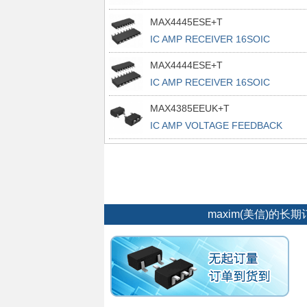
MAX4445ESE+T
IC AMP RECEIVER 16SOIC
MAX4444ESE+T
IC AMP RECEIVER 16SOIC
MAX4385EEUK+T
IC AMP VOLTAGE FEEDBACK
SOT23-5
maxim(美信)