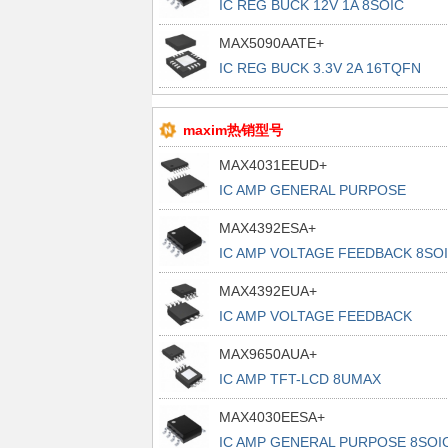
IC REG BUCK 12V 1A 8SOIC
MAX5090AATE+
IC REG BUCK 3.3V 2A 16TQFN
maxim热销型号
MAX4031EEUD+
IC AMP GENERAL PURPOSE
14TSSOP
MAX4392ESA+
IC AMP VOLTAGE FEEDBACK 8SO
MAX4392EUA+
IC AMP VOLTAGE FEEDBACK
8UMAX
MAX9650AUA+
IC AMP TFT-LCD 8UMAX
MAX4030EESA+
IC AMP GENERAL PURPOSE 8SOI