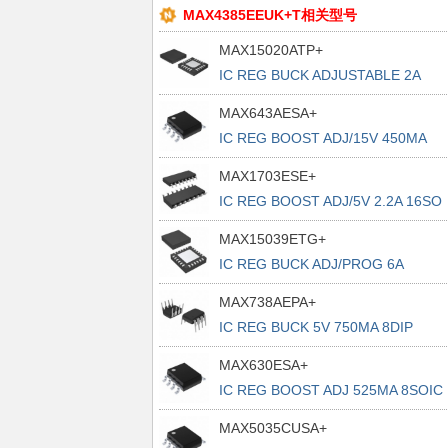
MAX4385EEUK+T相关型号
MAX15020ATP+
IC REG BUCK ADJUSTABLE 2A
20TQFN
MAX643AESA+
IC REG BOOST ADJ/15V 450MA
8SOIC
MAX1703ESE+
IC REG BOOST ADJ/5V 2.2A 16SO
MAX15039ETG+
IC REG BUCK ADJ/PROG 6A
24TQFN
MAX738AEPA+
IC REG BUCK 5V 750MA 8DIP
MAX630ESA+
IC REG BOOST ADJ 525MA 8SOIC
MAX5035CUSA+