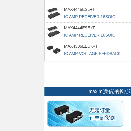
MAX4445ESE+T
IC AMP RECEIVER 16SOIC
MAX4444ESE+T
IC AMP RECEIVER 16SOIC
MAX4385EEUK+T
IC AMP VOLTAGE FEEDBACK
SOT23-5
maxim(美信)