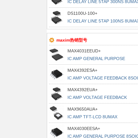
IC DELAY LINE 5TAP 300NS 8UMA
DS1100U-100+
IC DELAY LINE 5TAP 100NS 8UMA
maxim热销型号
MAX4031EEUD+
IC AMP GENERAL PURPOSE
14TSSOP
MAX4392ESA+
IC AMP VOLTAGE FEEDBACK 8SO
MAX4392EUA+
IC AMP VOLTAGE FEEDBACK
8UMAX
MAX9650AUA+
IC AMP TFT-LCD 8UMAX
MAX4030EESA+
IC AMP GENERAL PURPOSE 8SOI