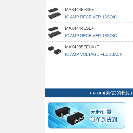
MAX4445ESE+T
IC AMP RECEIVER 16SOIC
MAX4444ESE+T
IC AMP RECEIVER 16SOIC
MAX4385EEUK+T
IC AMP VOLTAGE FEEDBACK
SOT23-5
maxim(美信)