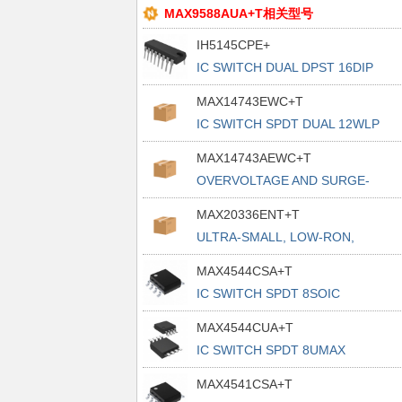
MAX9588AUA+T相关型号
IH5145CPE+
IC SWITCH DUAL DPST 16DIP
MAX14743EWC+T
IC SWITCH SPDT DUAL 12WLP
MAX14743AEWC+T
OVERVOLTAGE AND SURGE-
PROTECTED
MAX20336ENT+T
ULTRA-SMALL, LOW-RON,
BEYOND-THE
MAX4544CSA+T
IC SWITCH SPDT 8SOIC
MAX4544CUA+T
IC SWITCH SPDT 8UMAX
MAX4541CSA+T