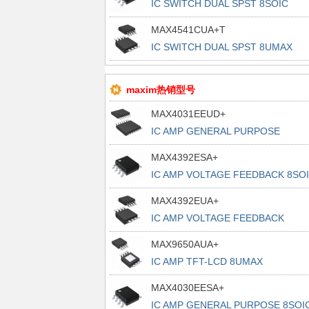
IC SWITCH DUAL SPST 8SOIC
MAX4541CUA+T
IC SWITCH DUAL SPST 8UMAX
maxim热销型号
MAX4031EEUD+
IC AMP GENERAL PURPOSE
14TSSOP
MAX4392ESA+
IC AMP VOLTAGE FEEDBACK 8SO
MAX4392EUA+
IC AMP VOLTAGE FEEDBACK
8UMAX
MAX9650AUA+
IC AMP TFT-LCD 8UMAX
MAX4030EESA+
IC AMP GENERAL PURPOSE 8SOI