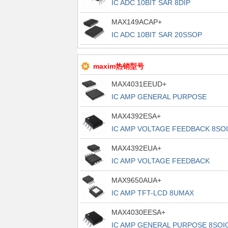
IC ADC 10BIT SAR 8DIP
MAX149ACAP+
IC ADC 10BIT SAR 20SSOP
maxim热销型号
MAX4031EEUD+
IC AMP GENERAL PURPOSE
14TSSOP
MAX4392ESA+
IC AMP VOLTAGE FEEDBACK 8SO
MAX4392EUA+
IC AMP VOLTAGE FEEDBACK
8UMAX
MAX9650AUA+
IC AMP TFT-LCD 8UMAX
MAX4030EESA+
IC AMP GENERAL PURPOSE 8SOI