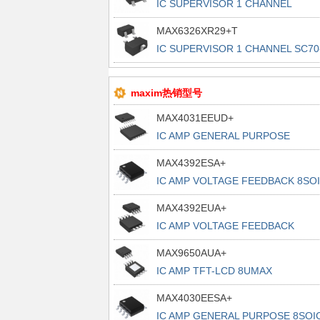
IC SUPERVISOR 1 CHANNEL
SOT143-4
MAX6326XR29+T
IC SUPERVISOR 1 CHANNEL SC70
3
maxim热销型号
MAX4031EEUD+
IC AMP GENERAL PURPOSE
14TSSOP
MAX4392ESA+
IC AMP VOLTAGE FEEDBACK 8SO
MAX4392EUA+
IC AMP VOLTAGE FEEDBACK
8UMAX
MAX9650AUA+
IC AMP TFT-LCD 8UMAX
MAX4030EESA+
IC AMP GENERAL PURPOSE 8SOI