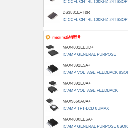
IC CCFL CNTRL 100KHZ 24TSSOP
DS3881E+T&R
IC CCFL CNTRL 100KHZ 24TSSOP
maxim热销型号
MAX4031EEUD+
IC AMP GENERAL PURPOSE
14TSSOP
MAX4392ESA+
IC AMP VOLTAGE FEEDBACK 8SO
MAX4392EUA+
IC AMP VOLTAGE FEEDBACK
8UMAX
MAX9650AUA+
IC AMP TFT-LCD 8UMAX
MAX4030EESA+
IC AMP GENERAL PURPOSE 8SOI